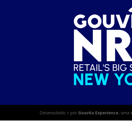
Desenvolvido ⚡ por
Gouvêa Experience
, uma 